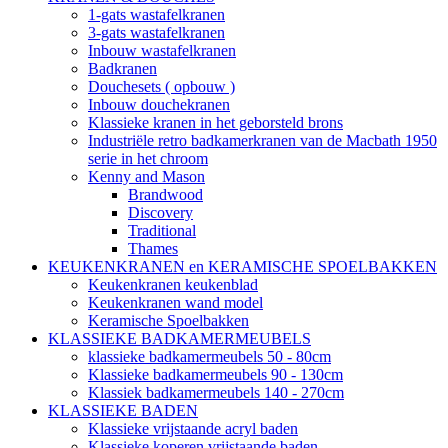
1-gats wastafelkranen
3-gats wastafelkranen
Inbouw wastafelkranen
Badkranen
Douchesets ( opbouw )
Inbouw douchekranen
Klassieke kranen in het geborsteld brons
Industriële retro badkamerkranen van de Macbath 1950
serie in het chroom
Kenny and Mason
Brandwood
Discovery
Traditional
Thames
KEUKENKRANEN en KERAMISCHE SPOELBAKKEN
Keukenkranen keukenblad
Keukenkranen wand model
Keramische Spoelbakken
KLASSIEKE BADKAMERMEUBELS
klassieke badkamermeubels 50 - 80cm
Klassieke badkamermeubels 90 - 130cm
Klassiek badkamermeubels 140 - 270cm
KLASSIEKE BADEN
Klassieke vrijstaande acryl baden
Klassieke koperen vrijstaande baden