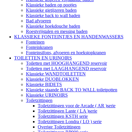
Klassieke baden op pootjes
Klassieke gietijzeren baden
Klassieke back to wall baden
Bad afvoeren
Klassieke hoekdouche baden
Roestvrijstalen en messing baden
KLASSIEKE FONTEINTJES EN HANDENWASSERS
Fonteinen
Fonteinkranen
Fonteinsifons, afvoeren en hoekstopkranen
TOILETTEN EN URINOIRS
Toiletten met HOOGHANGEND reservoir
Toiletten met LAAGHANGEND reservoir
Klassieke WANDTOILETTEN
Klassieke DUOBLOKKEN
Klassieke BIDETS
Klassieke staande BACK TO WALL toiletpotten
Klassieke URINOIRS
Toiletzittingen
Toiletzittingen voor de Arcade ( AR )serie
Toiletzittingen Lante ( LA )serie
Toiletzittingen KSTH serie
Toiletzittingen Londra ( LO ) serie
Overige Toiletzittingen