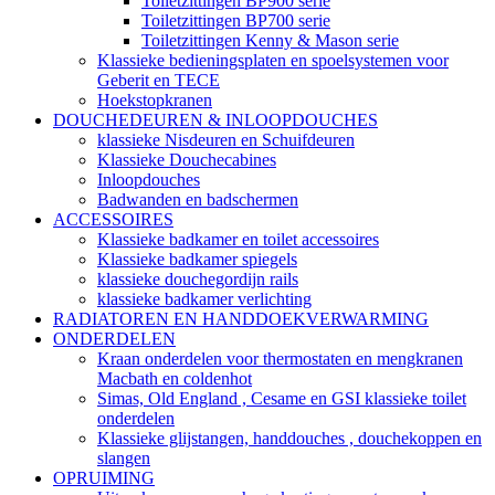
Toiletzittingen BP900 serie
Toiletzittingen BP700 serie
Toiletzittingen Kenny & Mason serie
Klassieke bedieningsplaten en spoelsystemen voor
Geberit en TECE
Hoekstopkranen
DOUCHEDEUREN & INLOOPDOUCHES
klassieke Nisdeuren en Schuifdeuren
Klassieke Douchecabines
Inloopdouches
Badwanden en badschermen
ACCESSOIRES
Klassieke badkamer en toilet accessoires
Klassieke badkamer spiegels
klassieke douchegordijn rails
klassieke badkamer verlichting
RADIATOREN EN HANDDOEKVERWARMING
ONDERDELEN
Kraan onderdelen voor thermostaten en mengkranen
Macbath en coldenhot
Simas, Old England , Cesame en GSI klassieke toilet
onderdelen
Klassieke glijstangen, handdouches , douchekoppen en
slangen
OPRUIMING