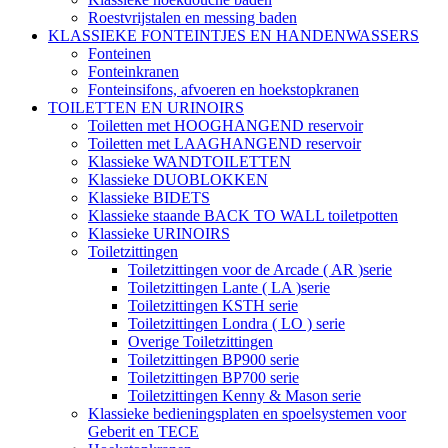
Roestvrijstalen en messing baden
KLASSIEKE FONTEINTJES EN HANDENWASSERS
Fonteinen
Fonteinkranen
Fonteinsifons, afvoeren en hoekstopkranen
TOILETTEN EN URINOIRS
Toiletten met HOOGHANGEND reservoir
Toiletten met LAAGHANGEND reservoir
Klassieke WANDTOILETTEN
Klassieke DUOBLOKKEN
Klassieke BIDETS
Klassieke staande BACK TO WALL toiletpotten
Klassieke URINOIRS
Toiletzittingen
Toiletzittingen voor de Arcade ( AR )serie
Toiletzittingen Lante ( LA )serie
Toiletzittingen KSTH serie
Toiletzittingen Londra ( LO ) serie
Overige Toiletzittingen
Toiletzittingen BP900 serie
Toiletzittingen BP700 serie
Toiletzittingen Kenny & Mason serie
Klassieke bedieningsplaten en spoelsystemen voor
Geberit en TECE