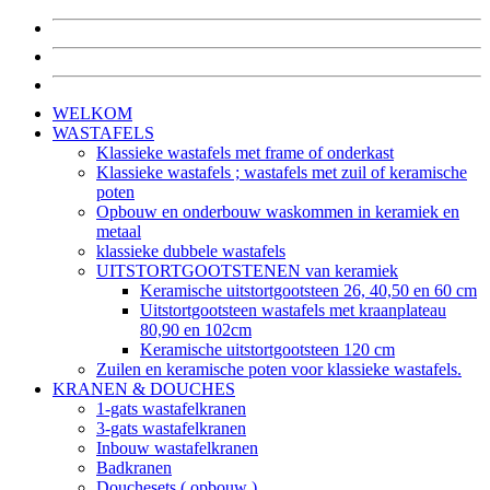
WELKOM
WASTAFELS
Klassieke wastafels met frame of onderkast
Klassieke wastafels ; wastafels met zuil of keramische
poten
Opbouw en onderbouw waskommen in keramiek en
metaal
klassieke dubbele wastafels
UITSTORTGOOTSTENEN van keramiek
Keramische uitstortgootsteen 26, 40,50 en 60 cm
Uitstortgootsteen wastafels met kraanplateau
80,90 en 102cm
Keramische uitstortgootsteen 120 cm
Zuilen en keramische poten voor klassieke wastafels.
KRANEN & DOUCHES
1-gats wastafelkranen
3-gats wastafelkranen
Inbouw wastafelkranen
Badkranen
Douchesets ( opbouw )