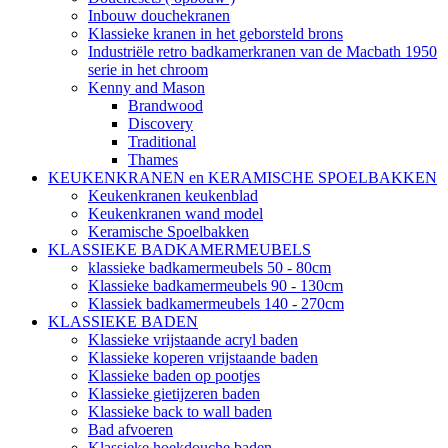
Inbouw douchekranen
Klassieke kranen in het geborsteld brons
Industriële retro badkamerkranen van de Macbath 1950
serie in het chroom
Kenny and Mason
Brandwood
Discovery
Traditional
Thames
KEUKENKRANEN en KERAMISCHE SPOELBAKKEN
Keukenkranen keukenblad
Keukenkranen wand model
Keramische Spoelbakken
KLASSIEKE BADKAMERMEUBELS
klassieke badkamermeubels 50 - 80cm
Klassieke badkamermeubels 90 - 130cm
Klassiek badkamermeubels 140 - 270cm
KLASSIEKE BADEN
Klassieke vrijstaande acryl baden
Klassieke koperen vrijstaande baden
Klassieke baden op pootjes
Klassieke gietijzeren baden
Klassieke back to wall baden
Bad afvoeren
Klassieke hoekdouche baden