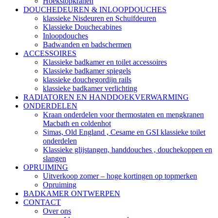
Hoekstopkranen
DOUCHEDEUREN & INLOOPDOUCHES
klassieke Nisdeuren en Schuifdeuren
Klassieke Douchecabines
Inloopdouches
Badwanden en badschermen
ACCESSOIRES
Klassieke badkamer en toilet accessoires
Klassieke badkamer spiegels
klassieke douchegordijn rails
klassieke badkamer verlichting
RADIATOREN EN HANDDOEKVERWARMING
ONDERDELEN
Kraan onderdelen voor thermostaten en mengkranen
Macbath en coldenhot
Simas, Old England , Cesame en GSI klassieke toilet
onderdelen
Klassieke glijstangen, handdouches , douchekoppen en
slangen
OPRUIMING
Uitverkoop zomer – hoge kortingen op topmerken
Opruiming
BADKAMER ONTWERPEN
CONTACT
Over ons