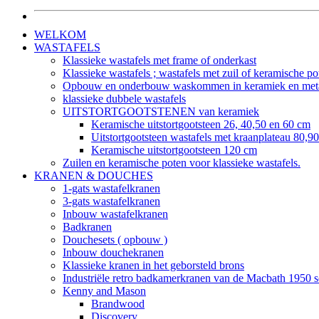
WELKOM
WASTAFELS
Klassieke wastafels met frame of onderkast
Klassieke wastafels ; wastafels met zuil of keramische po
Opbouw en onderbouw waskommen in keramiek en met
klassieke dubbele wastafels
UITSTORTGOOTSTENEN van keramiek
Keramische uitstortgootsteen 26, 40,50 en 60 cm
Uitstortgootsteen wastafels met kraanplateau 80,
Keramische uitstortgootsteen 120 cm
Zuilen en keramische poten voor klassieke wastafels.
KRANEN & DOUCHES
1-gats wastafelkranen
3-gats wastafelkranen
Inbouw wastafelkranen
Badkranen
Douchesets ( opbouw )
Inbouw douchekranen
Klassieke kranen in het geborsteld brons
Industriële retro badkamerkranen van de Macbath 1950 s
Kenny and Mason
Brandwood
Discovery