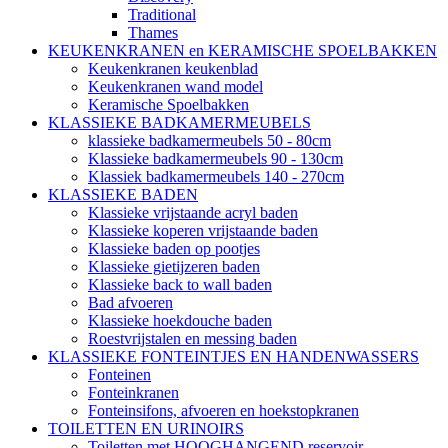
Traditional
Thames
KEUKENKRANEN en KERAMISCHE SPOELBAKKEN
Keukenkranen keukenblad
Keukenkranen wand model
Keramische Spoelbakken
KLASSIEKE BADKAMERMEUBELS
klassieke badkamermeubels 50 - 80cm
Klassieke badkamermeubels 90 - 130cm
Klassiek badkamermeubels 140 - 270cm
KLASSIEKE BADEN
Klassieke vrijstaande acryl baden
Klassieke koperen vrijstaande baden
Klassieke baden op pootjes
Klassieke gietijzeren baden
Klassieke back to wall baden
Bad afvoeren
Klassieke hoekdouche baden
Roestvrijstalen en messing baden
KLASSIEKE FONTEINTJES EN HANDENWASSERS
Fonteinen
Fonteinkranen
Fonteinsifons, afvoeren en hoekstopkranen
TOILETTEN EN URINOIRS
Toiletten met HOOGHANGEND reservoir