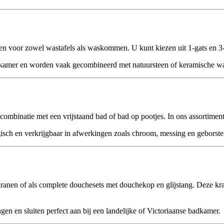
ngen voor zowel wastafels als waskommen. U kunt kiezen uit 1-gats en 
dkamer en worden vaak gecombineerd met natuursteen of keramische wasta
combinatie met een vrijstaand bad of bad op pootjes. In ons assortime
algisch en verkrijgbaar in afwerkingen zoals chroom, messing en geborste
kranen of als complete douchesets met douchekop en glijstang. Deze kra
en en sluiten perfect aan bij een landelijke of Victoriaanse badkamer.