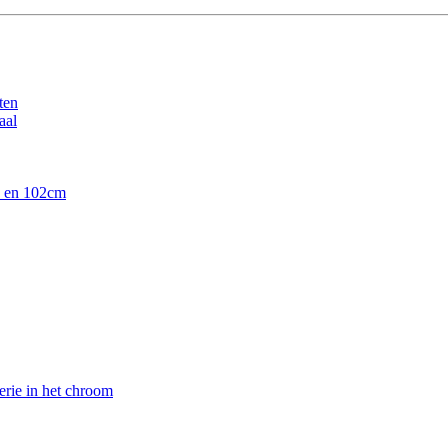
ten
aal
90 en 102cm
erie in het chroom