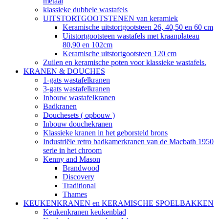
metaal
klassieke dubbele wastafels
UITSTORTGOOTSTENEN van keramiek
Keramische uitstortgootsteen 26, 40,50 en 60 cm
Uitstortgootsteen wastafels met kraanplateau
80,90 en 102cm
Keramische uitstortgootsteen 120 cm
Zuilen en keramische poten voor klassieke wastafels.
KRANEN & DOUCHES
1-gats wastafelkranen
3-gats wastafelkranen
Inbouw wastafelkranen
Badkranen
Douchesets ( opbouw )
Inbouw douchekranen
Klassieke kranen in het geborsteld brons
Industriële retro badkamerkranen van de Macbath 1950
serie in het chroom
Kenny and Mason
Brandwood
Discovery
Traditional
Thames
KEUKENKRANEN en KERAMISCHE SPOELBAKKEN
Keukenkranen keukenblad