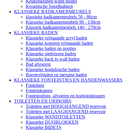
Keukenkranen wand model
Keramische Spoelbakken
KLASSIEKE BADKAMERMEUBELS
klassieke badkamermeubels 50 - 80cm
Klassieke badkamermeubels 90 - 130cm
Klassiek badkamermeubels 140 - 270cm
KLASSIEKE BADEN
Klassieke vrijstaande acryl baden
Klassieke koperen vrijstaande baden
Klassieke baden op pootjes
Klassieke gietijzeren baden
Klassieke back to wall baden
Bad afvoeren
Klassieke hoekdouche baden
Roestvrijstalen en messing baden
KLASSIEKE FONTEINTJES EN HANDENWASSERS
Fonteinen
Fonteinkranen
Fonteinsifons, afvoeren en hoekstopkranen
TOILETTEN EN URINOIRS
Toiletten met HOOGHANGEND reservoir
Toiletten met LAAGHANGEND reservoir
Klassieke WANDTOILETTEN
Klassieke DUOBLOKKEN
Klassieke BIDETS