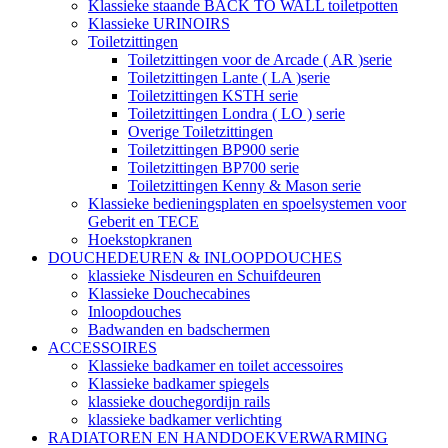
Klassieke staande BACK TO WALL toiletpotten
Klassieke URINOIRS
Toiletzittingen
Toiletzittingen voor de Arcade ( AR )serie
Toiletzittingen Lante ( LA )serie
Toiletzittingen KSTH serie
Toiletzittingen Londra ( LO ) serie
Overige Toiletzittingen
Toiletzittingen BP900 serie
Toiletzittingen BP700 serie
Toiletzittingen Kenny & Mason serie
Klassieke bedieningsplaten en spoelsystemen voor
Geberit en TECE
Hoekstopkranen
DOUCHEDEUREN & INLOOPDOUCHES
klassieke Nisdeuren en Schuifdeuren
Klassieke Douchecabines
Inloopdouches
Badwanden en badschermen
ACCESSOIRES
Klassieke badkamer en toilet accessoires
Klassieke badkamer spiegels
klassieke douchegordijn rails
klassieke badkamer verlichting
RADIATOREN EN HANDDOEKVERWARMING