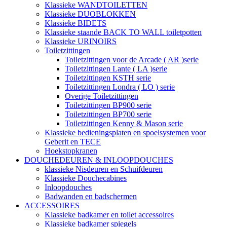
Klassieke WANDTOILETTEN
Klassieke DUOBLOKKEN
Klassieke BIDETS
Klassieke staande BACK TO WALL toiletpotten
Klassieke URINOIRS
Toiletzittingen
Toiletzittingen voor de Arcade ( AR )serie
Toiletzittingen Lante ( LA )serie
Toiletzittingen KSTH serie
Toiletzittingen Londra ( LO ) serie
Overige Toiletzittingen
Toiletzittingen BP900 serie
Toiletzittingen BP700 serie
Toiletzittingen Kenny & Mason serie
Klassieke bedieningsplaten en spoelsystemen voor
Geberit en TECE
Hoekstopkranen
DOUCHEDEUREN & INLOOPDOUCHES
klassieke Nisdeuren en Schuifdeuren
Klassieke Douchecabines
Inloopdouches
Badwanden en badschermen
ACCESSOIRES
Klassieke badkamer en toilet accessoires
Klassieke badkamer spiegels