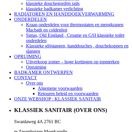
klassieke douchegordijn rails
klassieke badkamer verlichting
RADIATOREN EN HANDDOEKVERWARMING
ONDERDELEN
Kraan onderdelen voor thermostaten en mengkranen
Macbath en coldenhot
Simas, Old England , Cesame en GSI klassieke toilet
onderdelen
Klassieke glijstangen, handdouches , douchekoppen en
slangen
OPRUIMING
Uitverkoop zomer – hoge kortingen op topmerken
Opruiming
BADKAMER ONTWERPEN
CONTACT
Over ons
Algemene voorwaarden
Retouren beleid en voorwaarden
ONZE WEBSHOP : KLASSIEK SANITAIR
KLASSIEK SANITAIR (OVER ONS)
Swanlaweg 4A 2761 BC
te Zevenhuizen Moerkapelle.