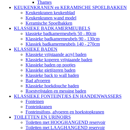
Thames
KEUKENKRANEN en KERAMISCHE SPOELBAKKEN
Keukenkranen keukenblad
Keukenkranen wand model
Keramische Spoelbakken
KLASSIEKE BADKAMERMEUBELS
klassieke badkamermeubels 50 - 80cm
Klassieke badkamermeubels 90 - 130cm
Klassiek badkamermeubels 140 - 270cm
KLASSIEKE BADEN
Klassieke vrijstaande acryl baden
Klassieke koperen vrijstaande baden
Klassieke baden op pootjes
Klassieke gietijzeren baden
Klassieke back to wall baden
Bad afvoeren
Klassieke hoekdouche baden
Roestvrijstalen en messing baden
KLASSIEKE FONTEINTJES EN HANDENWASSERS
Fonteinen
Fonteinkranen
Fonteinsifons, afvoeren en hoekstopkranen
TOILETTEN EN URINOIRS
Toiletten met HOOGHANGEND reservoir
Toiletten met LAAGHANGEND reservoir