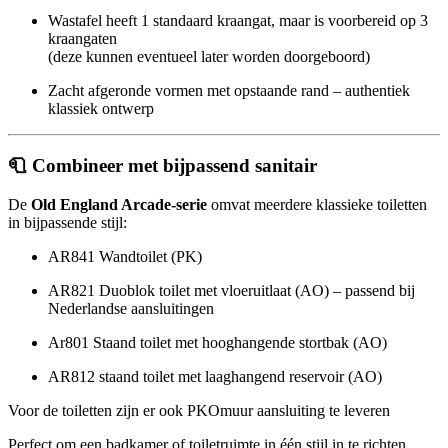
Wastafel heeft 1 standaard kraangat, maar is voorbereid op 3
kraangaten
(deze kunnen eventueel later worden doorgeboord)
Zacht afgeronde vormen met opstaande rand – authentiek
klassiek ontwerp
🧻
Combineer met bijpassend sanitair
De
Old England Arcade-serie
omvat meerdere klassieke toiletten
in bijpassende stijl:
AR841 Wandtoilet (PK)
AR821 Duoblok toilet met vloeruitlaat (AO) – passend bij
Nederlandse aansluitingen
Ar801 Staand toilet met hooghangende stortbak (AO)
AR812 staand toilet met laaghangend reservoir (AO)
Voor de toiletten zijn er ook PKOmuur aansluiting te leveren
Perfect om een badkamer of toiletruimte in één stijl in te richten.