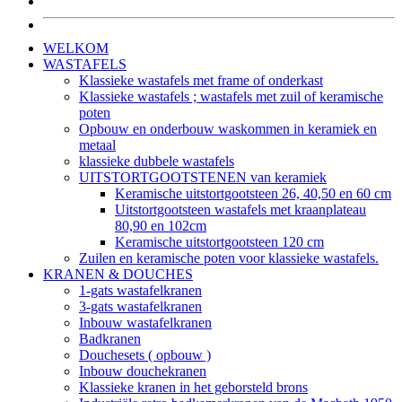
WELKOM
WASTAFELS
Klassieke wastafels met frame of onderkast
Klassieke wastafels ; wastafels met zuil of keramische
poten
Opbouw en onderbouw waskommen in keramiek en
metaal
klassieke dubbele wastafels
UITSTORTGOOTSTENEN van keramiek
Keramische uitstortgootsteen 26, 40,50 en 60 cm
Uitstortgootsteen wastafels met kraanplateau
80,90 en 102cm
Keramische uitstortgootsteen 120 cm
Zuilen en keramische poten voor klassieke wastafels.
KRANEN & DOUCHES
1-gats wastafelkranen
3-gats wastafelkranen
Inbouw wastafelkranen
Badkranen
Douchesets ( opbouw )
Inbouw douchekranen
Klassieke kranen in het geborsteld brons