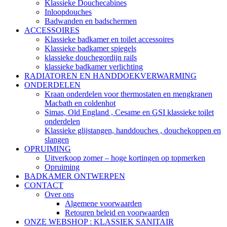
Klassieke Douchecabines
Inloopdouches
Badwanden en badschermen
ACCESSOIRES
Klassieke badkamer en toilet accessoires
Klassieke badkamer spiegels
klassieke douchegordijn rails
klassieke badkamer verlichting
RADIATOREN EN HANDDOEKVERWARMING
ONDERDELEN
Kraan onderdelen voor thermostaten en mengkranen
Macbath en coldenhot
Simas, Old England , Cesame en GSI klassieke toilet
onderdelen
Klassieke glijstangen, handdouches , douchekoppen en
slangen
OPRUIMING
Uitverkoop zomer – hoge kortingen op topmerken
Opruiming
BADKAMER ONTWERPEN
CONTACT
Over ons
Algemene voorwaarden
Retouren beleid en voorwaarden
ONZE WEBSHOP : KLASSIEK SANITAIR