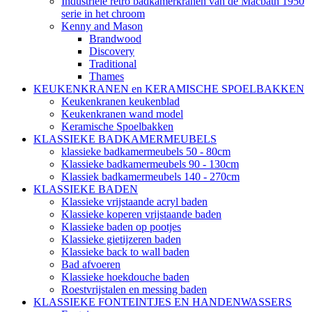
Industriële retro badkamerkranen van de Macbath 1950
serie in het chroom
Kenny and Mason
Brandwood
Discovery
Traditional
Thames
KEUKENKRANEN en KERAMISCHE SPOELBAKKEN
Keukenkranen keukenblad
Keukenkranen wand model
Keramische Spoelbakken
KLASSIEKE BADKAMERMEUBELS
klassieke badkamermeubels 50 - 80cm
Klassieke badkamermeubels 90 - 130cm
Klassiek badkamermeubels 140 - 270cm
KLASSIEKE BADEN
Klassieke vrijstaande acryl baden
Klassieke koperen vrijstaande baden
Klassieke baden op pootjes
Klassieke gietijzeren baden
Klassieke back to wall baden
Bad afvoeren
Klassieke hoekdouche baden
Roestvrijstalen en messing baden
KLASSIEKE FONTEINTJES EN HANDENWASSERS