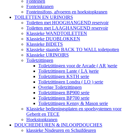
Fonteinen
Fonteinkranen
Fonteinsifons, afvoeren en hoekstopkranen
TOILETTEN EN URINOIRS
Toiletten met HOOGHANGEND reservoir
Toiletten met LAAGHANGEND reservoir
Klassieke WANDTOILETTEN
Klassieke DUOBLOKKEN
Klassieke BIDETS
Klassieke staande BACK TO WALL toiletpotten
Klassieke URINOIRS
Toiletzittingen
Toiletzittingen voor de Arcade ( AR )serie
Toiletzittingen Lante ( LA )serie
Toiletzittingen KSTH serie
Toiletzittingen Londra ( LO ) serie
Overige Toiletzittingen
Toiletzittingen BP900 serie
Toiletzittingen BP700 serie
Toiletzittingen Kenny & Mason serie
Klassieke bedieningsplaten en spoelsystemen voor
Geberit en TECE
Hoekstopkranen
DOUCHEDEUREN & INLOOPDOUCHES
klassieke Nisdeuren en Schuifdeuren