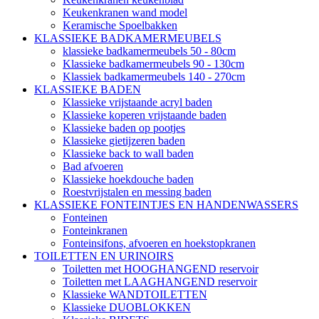
Keukenkranen wand model
Keramische Spoelbakken
KLASSIEKE BADKAMERMEUBELS
klassieke badkamermeubels 50 - 80cm
Klassieke badkamermeubels 90 - 130cm
Klassiek badkamermeubels 140 - 270cm
KLASSIEKE BADEN
Klassieke vrijstaande acryl baden
Klassieke koperen vrijstaande baden
Klassieke baden op pootjes
Klassieke gietijzeren baden
Klassieke back to wall baden
Bad afvoeren
Klassieke hoekdouche baden
Roestvrijstalen en messing baden
KLASSIEKE FONTEINTJES EN HANDENWASSERS
Fonteinen
Fonteinkranen
Fonteinsifons, afvoeren en hoekstopkranen
TOILETTEN EN URINOIRS
Toiletten met HOOGHANGEND reservoir
Toiletten met LAAGHANGEND reservoir
Klassieke WANDTOILETTEN
Klassieke DUOBLOKKEN