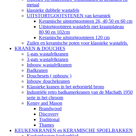
metaal
klassieke dubbele wastafels
UITSTORTGOOTSTENEN van keramiek
Keramische uitstortgootsteen 26, 40,50 en 60 cm
Uitstortgootsteen wastafels met kraanplateau
80,90 en 102cm
Keramische uitstortgootsteen 120 cm
Zuilen en keramische poten voor klassieke wastafels.
KRANEN & DOUCHES
1-gats wastafelkranen
3-gats wastafelkranen
Inbouw wastafelkranen
Badkranen
Douchesets ( opbouw )
Inbouw douchekranen
Klassieke kranen in het geborsteld brons
Industriële retro badkamerkranen van de Macbath 1950
serie in het chroom
Kenny and Mason
Brandwood
Discovery
Traditional
Thames
KEUKENKRANEN en KERAMISCHE SPOELBAKKEN
Keukenkranen keukenblad