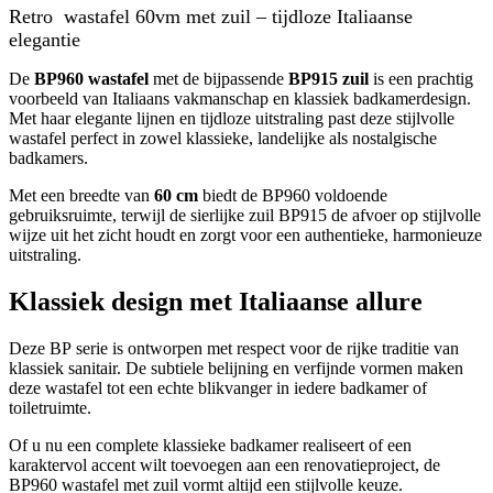
Retro wastafel 60vm met zuil – tijdloze Italiaanse
elegantie
De
BP960 wastafel
met de bijpassende
BP915 zuil
is een prachtig
voorbeeld van Italiaans vakmanschap en klassiek badkamerdesign.
Met haar elegante lijnen en tijdloze uitstraling past deze stijlvolle
wastafel perfect in zowel klassieke, landelijke als nostalgische
badkamers.
Met een breedte van
60 cm
biedt de BP960 voldoende
gebruiksruimte, terwijl de sierlijke zuil BP915 de afvoer op stijlvolle
wijze uit het zicht houdt en zorgt voor een authentieke, harmonieuze
uitstraling.
Klassiek design met Italiaanse allure
Deze BP serie is ontworpen met respect voor de rijke traditie van
klassiek sanitair. De subtiele belijning en verfijnde vormen maken
deze wastafel tot een echte blikvanger in iedere badkamer of
toiletruimte.
Of u nu een complete klassieke badkamer realiseert of een
karaktervol accent wilt toevoegen aan een renovatieproject, de
BP960 wastafel met zuil vormt altijd een stijlvolle keuze.