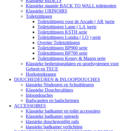
Klassieke BIDETS
Klassieke staande BACK TO WALL toiletpotten
Klassieke URINOIRS
Toiletzittingen
Toiletzittingen voor de Arcade ( AR )serie
Toiletzittingen Lante ( LA )serie
Toiletzittingen KSTH serie
Toiletzittingen Londra ( LO ) serie
Overige Toiletzittingen
Toiletzittingen BP900 serie
Toiletzittingen BP700 serie
Toiletzittingen Kenny & Mason serie
Klassieke bedieningsplaten en spoelsystemen voor
Geberit en TECE
Hoekstopkranen
DOUCHEDEUREN & INLOOPDOUCHES
klassieke Nisdeuren en Schuifdeuren
Klassieke Douchecabines
Inloopdouches
Badwanden en badschermen
ACCESSOIRES
Klassieke badkamer en toilet accessoires
Klassieke badkamer spiegels
klassieke douchegordijn rails
klassieke badkamer verlichting