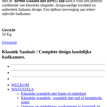
Met de
BP960 wastafel met BP915 zuil
kiest u voor een perfecte
combinatie van klassieke elegantie, hoogwaardige kwaliteit en
authentiek Italiaans design. Een tijdloze toevoeging aan iedere
stijlvolle badkamer.
Gewicht
50 Kg
Overzicht
Klassiek Sanitair / Complete design landelijke
badkamers.
WELKOM
WASTAFELS
Klassieke wastafels met frame of onderkast
Klassieke wastafels ; wastafels met zuil of keramische
poten
Opbouw en onderbouw waskommen in keramiek en