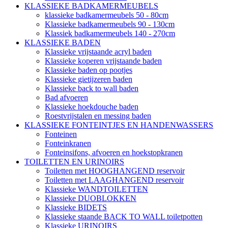
KLASSIEKE BADKAMERMEUBELS
klassieke badkamermeubels 50 - 80cm
Klassieke badkamermeubels 90 - 130cm
Klassiek badkamermeubels 140 - 270cm
KLASSIEKE BADEN
Klassieke vrijstaande acryl baden
Klassieke koperen vrijstaande baden
Klassieke baden op pootjes
Klassieke gietijzeren baden
Klassieke back to wall baden
Bad afvoeren
Klassieke hoekdouche baden
Roestvrijstalen en messing baden
KLASSIEKE FONTEINTJES EN HANDENWASSERS
Fonteinen
Fonteinkranen
Fonteinsifons, afvoeren en hoekstopkranen
TOILETTEN EN URINOIRS
Toiletten met HOOGHANGEND reservoir
Toiletten met LAAGHANGEND reservoir
Klassieke WANDTOILETTEN
Klassieke DUOBLOKKEN
Klassieke BIDETS
Klassieke staande BACK TO WALL toiletpotten
Klassieke URINOIRS