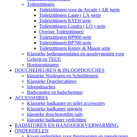
Toiletzittingen
Toiletzittingen voor de Arcade ( AR )serie
Toiletzittingen Lante ( LA )serie
Toiletzittingen KSTH serie
Toiletzittingen Londra ( LO ) serie
Overige Toiletzittingen
Toiletzittingen BP900 serie
Toiletzittingen BP700 serie
Toiletzittingen Kenny & Mason serie
Klassieke bedieningsplaten en spoelsystemen voor
Geberit en TECE
Hoekstopkranen
DOUCHEDEUREN & INLOOPDOUCHES
klassieke Nisdeuren en Schuifdeuren
Klassieke Douchecabines
Inloopdouches
Badwanden en badschermen
ACCESSOIRES
Klassieke badkamer en toilet accessoires
Klassieke badkamer spiegels
klassieke douchegordijn rails
klassieke badkamer verlichting
RADIATOREN EN HANDDOEKVERWARMING
ONDERDELEN
Kraan onderdelen voor thermostaten en mengkranen