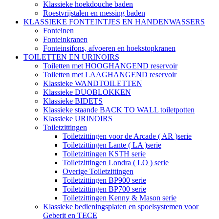
Klassieke hoekdouche baden
Roestvrijstalen en messing baden
KLASSIEKE FONTEINTJES EN HANDENWASSERS
Fonteinen
Fonteinkranen
Fonteinsifons, afvoeren en hoekstopkranen
TOILETTEN EN URINOIRS
Toiletten met HOOGHANGEND reservoir
Toiletten met LAAGHANGEND reservoir
Klassieke WANDTOILETTEN
Klassieke DUOBLOKKEN
Klassieke BIDETS
Klassieke staande BACK TO WALL toiletpotten
Klassieke URINOIRS
Toiletzittingen
Toiletzittingen voor de Arcade ( AR )serie
Toiletzittingen Lante ( LA )serie
Toiletzittingen KSTH serie
Toiletzittingen Londra ( LO ) serie
Overige Toiletzittingen
Toiletzittingen BP900 serie
Toiletzittingen BP700 serie
Toiletzittingen Kenny & Mason serie
Klassieke bedieningsplaten en spoelsystemen voor
Geberit en TECE