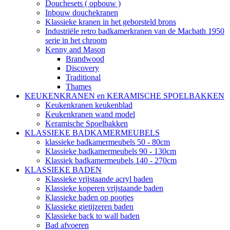
Douchesets ( opbouw )
Inbouw douchekranen
Klassieke kranen in het geborsteld brons
Industriële retro badkamerkranen van de Macbath 1950
serie in het chroom
Kenny and Mason
Brandwood
Discovery
Traditional
Thames
KEUKENKRANEN en KERAMISCHE SPOELBAKKEN
Keukenkranen keukenblad
Keukenkranen wand model
Keramische Spoelbakken
KLASSIEKE BADKAMERMEUBELS
klassieke badkamermeubels 50 - 80cm
Klassieke badkamermeubels 90 - 130cm
Klassiek badkamermeubels 140 - 270cm
KLASSIEKE BADEN
Klassieke vrijstaande acryl baden
Klassieke koperen vrijstaande baden
Klassieke baden op pootjes
Klassieke gietijzeren baden
Klassieke back to wall baden
Bad afvoeren