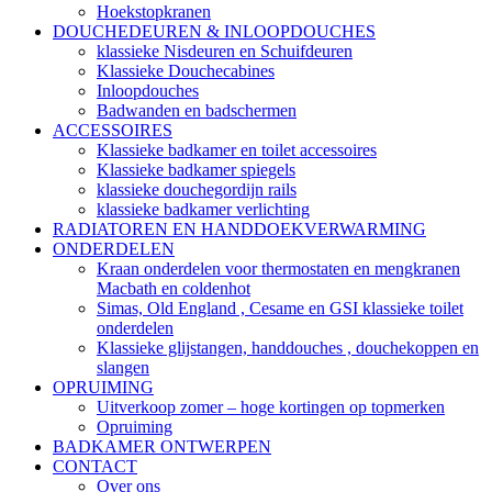
Hoekstopkranen
DOUCHEDEUREN & INLOOPDOUCHES
klassieke Nisdeuren en Schuifdeuren
Klassieke Douchecabines
Inloopdouches
Badwanden en badschermen
ACCESSOIRES
Klassieke badkamer en toilet accessoires
Klassieke badkamer spiegels
klassieke douchegordijn rails
klassieke badkamer verlichting
RADIATOREN EN HANDDOEKVERWARMING
ONDERDELEN
Kraan onderdelen voor thermostaten en mengkranen
Macbath en coldenhot
Simas, Old England , Cesame en GSI klassieke toilet
onderdelen
Klassieke glijstangen, handdouches , douchekoppen en
slangen
OPRUIMING
Uitverkoop zomer – hoge kortingen op topmerken
Opruiming
BADKAMER ONTWERPEN
CONTACT
Over ons