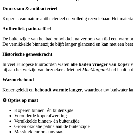
Duurzaam & antibacterieel
Koper is van nature antibacterieel en volledig recyclebaar. Het materia
Authentiek patina-effect
De buitenzijde van het bad ontwikkelt na verloop van tijd een warmbrui
De vernikkelde binnenzijde blijft langer glanzend en kan met een bee
Historische geneeskracht
In veel Europese kuuroorden waren
alle baden vroeger van koper
v
bij aan het welzijn van bezoekers. Met het
MacMargaret
-bad haalt u
Warmtebehoud
Koper geleidt en
behoudt warmte langer
, waardoor uw badwater lan
⚙️
Opties op maat
Koperen binnen- én buitenzijde
Verouderde koperafwerking
Vernikkelde binnen- én buitenzijde
Groen oxidatie patina aan de buitenzijde
Messingkleur op aanvraag