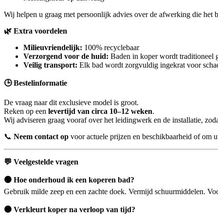
Wij helpen u graag met persoonlijk advies over de afwerking die het 
🌿
Extra voordelen
Milieuvriendelijk:
100% recyclebaar
Verzorgend voor de huid:
Baden in koper wordt traditioneel g
Veilig transport:
Elk bad wordt zorgvuldig ingekrat voor schad
🕒
Bestelinformatie
De vraag naar dit exclusieve model is groot.
Reken op een
levertijd van circa 10–12 weken
.
Wij adviseren graag vooraf over het leidingwerk en de installatie, z
📞
Neem contact op
voor actuele prijzen en beschikbaarheid of om
💬
Veelgestelde vragen
🟤
Hoe onderhoud ik een koperen bad?
Gebruik milde zeep en een zachte doek. Vermijd schuurmiddelen. Voo
🟤
Verkleurt koper na verloop van tijd?