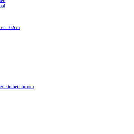
ten
aal
90 en 102cm
erie in het chroom