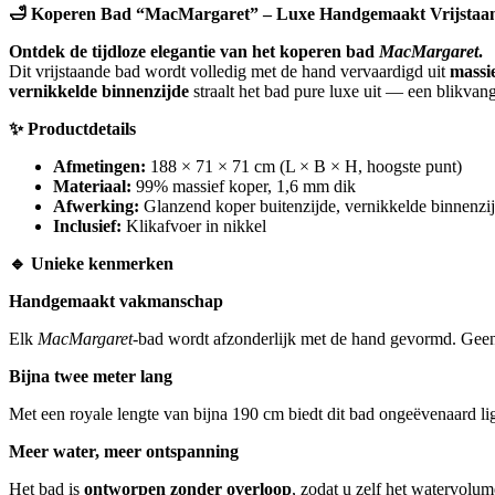
🛁
Koperen Bad “MacMargaret” – Luxe Handgemaakt Vrijstaa
Ontdek de tijdloze elegantie van het koperen bad
MacMargaret
.
Dit vrijstaande bad wordt volledig met de hand vervaardigd uit
massi
vernikkelde binnenzijde
straalt het bad pure luxe uit — een blikvan
✨
Productdetails
Afmetingen:
188 × 71 × 71 cm (L × B × H, hoogste punt)
Materiaal:
99% massief koper, 1,6 mm dik
Afwerking:
Glanzend koper buitenzijde, vernikkelde binnenzi
Inclusief:
Klikafvoer in nikkel
🔹
Unieke kenmerken
Handgemaakt vakmanschap
Elk
MacMargaret
-bad wordt afzonderlijk met de hand gevormd. Geen 
Bijna twee meter lang
Met een royale lengte van bijna 190 cm biedt dit bad ongeëvenaard li
Meer water, meer ontspanning
Het bad is
ontworpen zonder overloop
, zodat u zelf het watervolum