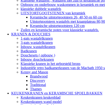
Klassieke wastafels ; wastafels met zuil of keramische po
Opbouw en onderbouw waskommen in keramiek en met
klassieke dubbele wastafels
UITSTORTGOOTSTENEN van keramiek
Keramische uitstortgootsteen 26, 40,50 en 60 cm
Uitstortgootsteen wastafels met kraanplateau 80,
Keramische uitstortgootsteen 120 cm
Zuilen en keramische poten voor klassieke wastafels.
KRANEN & DOUCHES
1-gats wastafelkranen
3-gats wastafelkranen
Inbouw wastafelkranen
Badkranen
Douchesets ( opbouw )
Inbouw douchekranen
Klassieke kranen in het geborsteld brons
Industriële retro badkamerkranen van de Macbath 1950 s
Kenny and Mason
Brandwood
Discovery
Traditional
Thames
KEUKENKRANEN en KERAMISCHE SPOELBAKKEN
Keukenkranen keukenblad
Keukenkranen wand model