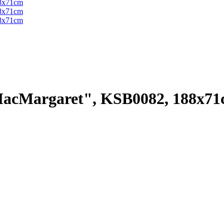
"MacMargaret", KSB0082, 188x7