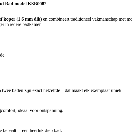
nd Bad model KSB0082
ef koper (1,6 mm dik)
en combineert traditioneel vakmanschap met m
ger in iedere badkamer.
jde
twee baden zijn exact hetzelfde – dat maakt elk exemplaar uniek.
gcomfort, ideaal voor ontspanning.
e bepaalt – een heerlijk diep bad.