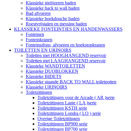
Klassieke gietijzeren baden
Klassieke back to wall baden
Bad afvoeren
Klassieke hoekdouche baden
Roestvrijstalen en messing baden
KLASSIEKE FONTEINTJES EN HANDENWASSERS
Fonteinen
Fonteinkranen
Fonteinsifons, afvoeren en hoekstopkranen
TOILETTEN EN URINOIRS
Toiletten met HOOGHANGEND reservoir
Toiletten met LAAGHANGEND reservoir
Klassieke WANDTOILETTEN
Klassieke DUOBLOKKEN
Klassieke BIDETS
Klassieke staande BACK TO WALL toiletpotten
Klassieke URINOIRS
Toiletzittingen
Toiletzittingen voor de Arcade ( AR )serie
Toiletzittingen Lante ( LA )serie
Toiletzittingen KSTH serie
Toiletzittingen Londra ( LO ) serie
Overige Toiletzittingen
Toiletzittingen BP900 serie
Toiletzittingen BP700 serie