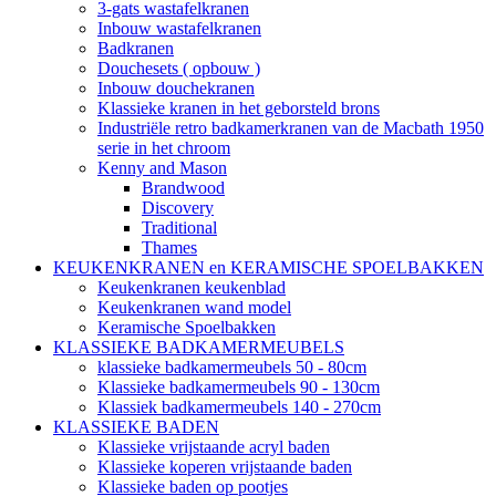
3-gats wastafelkranen
Inbouw wastafelkranen
Badkranen
Douchesets ( opbouw )
Inbouw douchekranen
Klassieke kranen in het geborsteld brons
Industriële retro badkamerkranen van de Macbath 1950
serie in het chroom
Kenny and Mason
Brandwood
Discovery
Traditional
Thames
KEUKENKRANEN en KERAMISCHE SPOELBAKKEN
Keukenkranen keukenblad
Keukenkranen wand model
Keramische Spoelbakken
KLASSIEKE BADKAMERMEUBELS
klassieke badkamermeubels 50 - 80cm
Klassieke badkamermeubels 90 - 130cm
Klassiek badkamermeubels 140 - 270cm
KLASSIEKE BADEN
Klassieke vrijstaande acryl baden
Klassieke koperen vrijstaande baden
Klassieke baden op pootjes