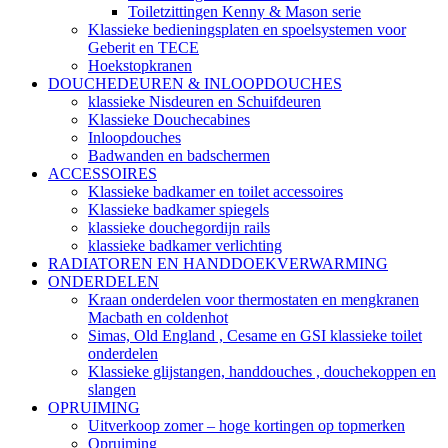
Toiletzittingen Kenny & Mason serie
Klassieke bedieningsplaten en spoelsystemen voor
Geberit en TECE
Hoekstopkranen
DOUCHEDEUREN & INLOOPDOUCHES
klassieke Nisdeuren en Schuifdeuren
Klassieke Douchecabines
Inloopdouches
Badwanden en badschermen
ACCESSOIRES
Klassieke badkamer en toilet accessoires
Klassieke badkamer spiegels
klassieke douchegordijn rails
klassieke badkamer verlichting
RADIATOREN EN HANDDOEKVERWARMING
ONDERDELEN
Kraan onderdelen voor thermostaten en mengkranen
Macbath en coldenhot
Simas, Old England , Cesame en GSI klassieke toilet
onderdelen
Klassieke glijstangen, handdouches , douchekoppen en
slangen
OPRUIMING
Uitverkoop zomer – hoge kortingen op topmerken
Opruiming