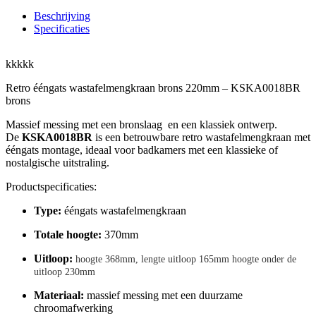
Beschrijving
Specificaties
kkkkk
Retro ééngats wastafelmengkraan brons 220mm – KSKA0018BR
brons
Massief messing met een bronslaag en een klassiek ontwerp.
De
KSKA0018BR
is een betrouwbare retro wastafelmengkraan met
ééngats montage, ideaal voor badkamers met een klassieke of
nostalgische uitstraling.
Productspecificaties:
Type:
ééngats wastafelmengkraan
Totale hoogte:
370mm
Uitloop:
hoogte 368mm, lengte uitloop 165mm hoogte onder de
uitloop 230mm
Materiaal:
massief messing met een duurzame
chroomafwerking