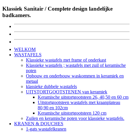
Klassiek Sanitair / Complete design landelijke
badkamers.
WELKOM
WASTAFELS
Klassieke wastafels met frame of onderkast
Klassieke wastafels ; wastafels met zuil of keramische
poten
Opbouw en onderbouw waskommen in keramiek en
metaal
klassieke dubbele wastafels
UITSTORTGOOTSTENEN van keramiek
Keramische uitstortgootsteen 26, 40,50 en 60 cm
Uitstortgootsteen wastafels met kraanplateau
80,90 en 102cm
Keramische uitstortgootsteen 120 cm
Zuilen en keramische poten voor klassieke wastafels.
KRANEN & DOUCHES
1-gats wastafelkranen